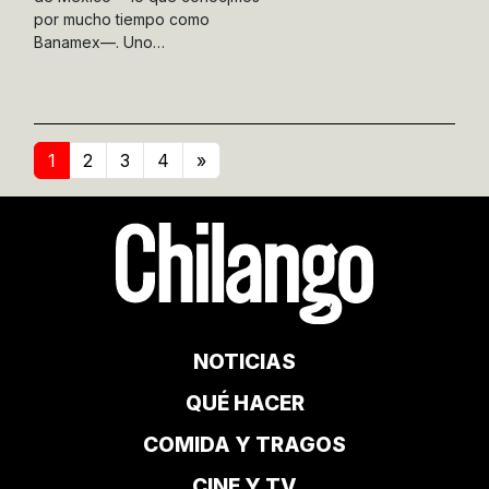
por mucho tiempo como
Banamex—. Uno…
1
2
3
4
»
NOTICIAS
QUÉ HACER
COMIDA Y TRAGOS
CINE Y TV