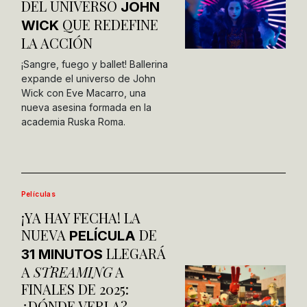
DEL UNIVERSO
JOHN
QUE REDEFINE
WICK
LA ACCIÓN
¡Sangre, fuego y ballet! Ballerina
expande el universo de John
Wick con Eve Macarro, una
nueva asesina formada en la
academia Ruska Roma.
Películas
¡YA HAY FECHA! LA
NUEVA
DE
PELÍCULA
LLEGARÁ
31 MINUTOS
A
STREAMING
A
FINALES DE 2025:
¿DÓNDE VERLA?