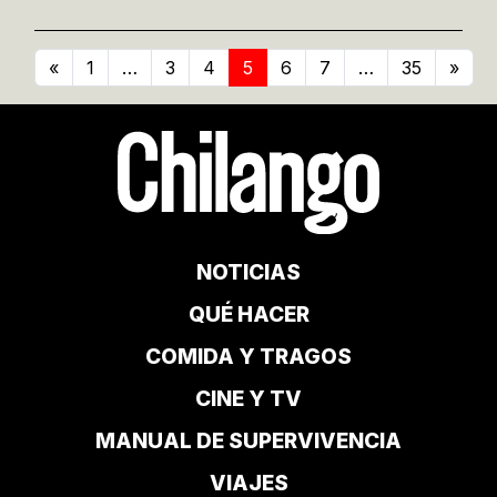
«
1
…
3
4
5
6
7
…
35
»
NOTICIAS
QUÉ HACER
COMIDA Y TRAGOS
CINE Y TV
MANUAL DE SUPERVIVENCIA
VIAJES