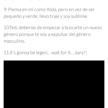
9. Piensa en mí como Yoda, pero en vez de ser
pequeño y verde, llevo traje y soy sublime.
10.Ted, deberías de empezar a buscarte un nuevo
género porque te voy a expulsar del género
masculino.
11.It’s gonna be legen… wait for it… dary!!