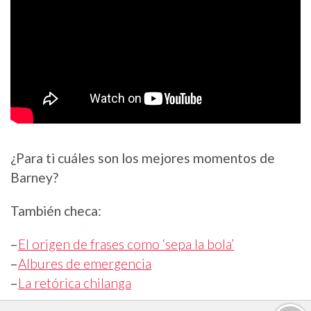
¿Para ti cuáles son los mejores momentos de
Barney?
También checa:
–
El origen de frases como ‘sepa la bola’
–
Albures de emergencia
–
La retórica chilanga