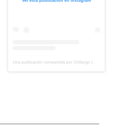
Ver esta publicación en Instagram
Una publicación compartida por Chilango (@chilangocom)