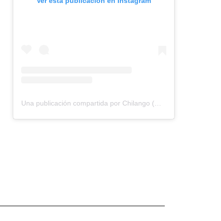
Ver esta publicación en Instagram
Una publicación compartida por Chilango (@chilangocom)