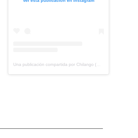
Ver esta publicación en Instagram
Una publicación compartida por Chilango (@chilangocom)