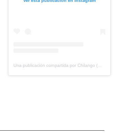
Ver esta publicación en Instagram
Una publicación compartida por Chilango (@chilangocom)