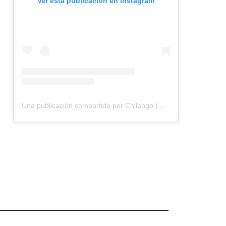
Ver esta publicación en Instagram
Una publicación compartida por Chilango (@chilangocom)