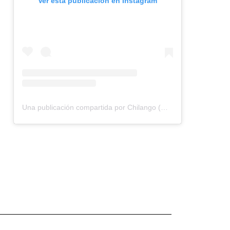
Ver esta publicación en Instagram
Una publicación compartida por Chilango (@chilangocom)