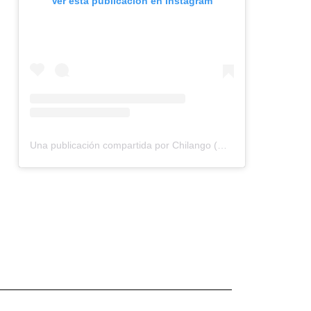
Ver esta publicación en Instagram
Una publicación compartida por Chilango (@chilangocom)