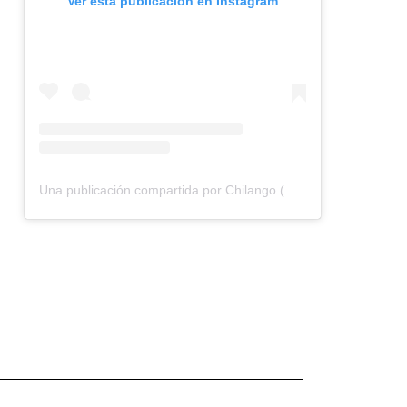
Ver esta publicación en Instagram
Una publicación compartida por Chilango (@chilangocom)