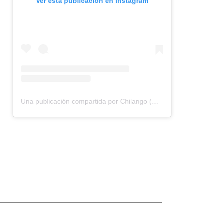
Ver esta publicación en Instagram
Una publicación compartida por Chilango (@chilangocom)