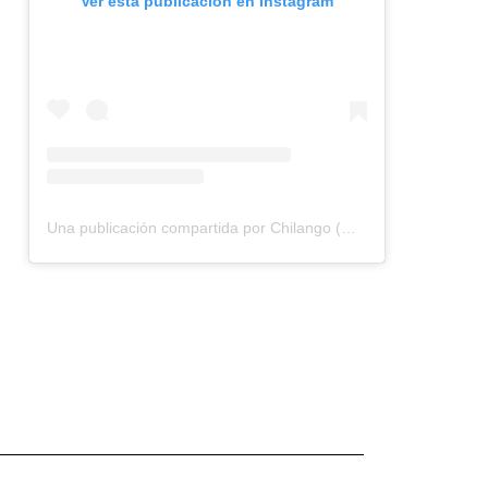
Ver esta publicación en Instagram
Una publicación compartida por Chilango (@chilangocom)