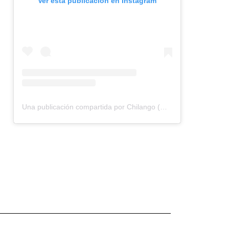
Ver esta publicación en Instagram
Una publicación compartida por Chilango (@chilangocom)