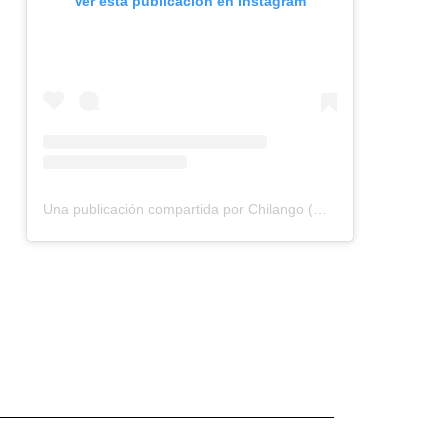
Ver esta publicación en Instagram
Una publicación compartida por Chilango (@chilangocom)