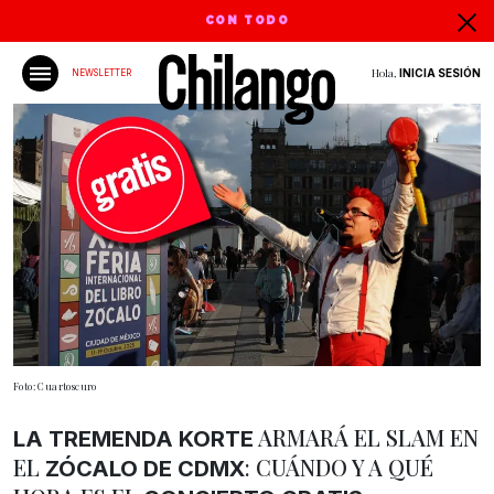
CON TODO
Hola,
INICIA SESIÓN
NEWSLETTER
Foto: Cuartoscuro
ARMARÁ EL SLAM EN
LA TREMENDA KORTE
EL
: CUÁNDO Y A QUÉ
ZÓCALO DE CDMX