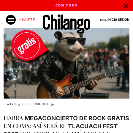
CON TODO
Hola,
INICIA SESIÓN
NEWSLETTER
Foto: IA Google Gemini/ ACH/ Chilango
HABRÁ
MEGACONCIERTO DE ROCK GRATIS
EN CDMX: ASÍ SERÁ EL
TLACUACH FEST