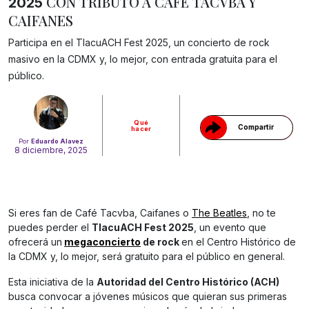
CON TRIBUTO A CAFÉ TACVBA Y
2025
CAIFANES
Participa en el TlacuACH Fest 2025, un concierto de rock
Gracias!
masivo en la CDMX y, lo mejor, con entrada gratuita para el
público.
Qué
Compartir
hacer
Por
Eduardo Alavez
8 diciembre, 2025
Si eres fan de Café Tacvba, Caifanes o
The Beatles
, no te
puedes perder el
TlacuACH Fest 2025
, un evento que
ofrecerá un
megaconcierto
de rock
en el Centro Histórico de
la CDMX y, lo mejor, será gratuito para el público en general.
Esta iniciativa de la
Autoridad del Centro Histórico (ACH)
busca convocar a jóvenes músicos que quieran sus primeras