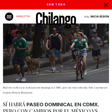
CON TODO
Hola,
INICIA SESIÓN
NEWSLETTER
Muévete en Bici sí se realizará este domingo en CDMX, pero con ruta reducida. Foto: Cuartoscuro
(Andrea Murcia Monsivais)
SÍ HABRÁ
,
PASEO DOMINICAL EN CDMX
PERO CON CAMBIOS POR EL MÉXICO VS.