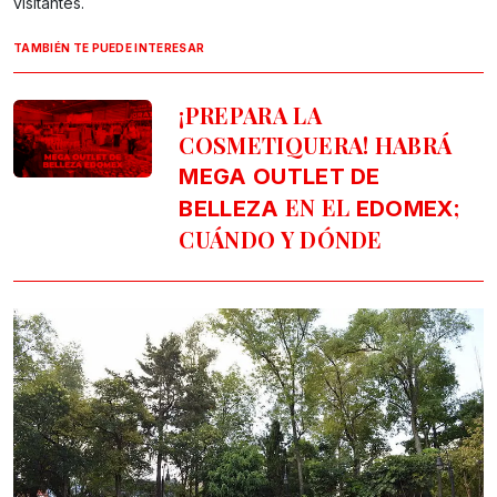
visitantes.
TAMBIÉN TE PUEDE INTERESAR
¡PREPARA LA
COSMETIQUERA! HABRÁ
MEGA OUTLET DE
EN EL
;
BELLEZA
EDOMEX
CUÁNDO Y DÓNDE