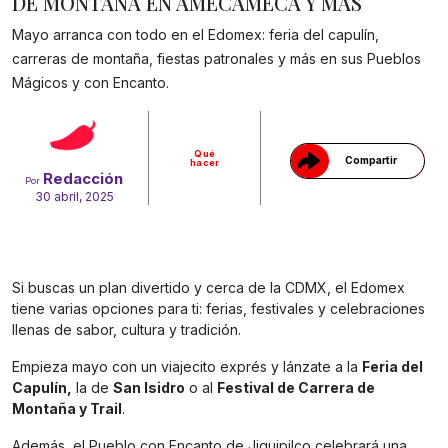
DE MONTAÑA EN AMECAMECA Y MÁS
Mayo arranca con todo en el Edomex: feria del capulín,
carreras de montaña, fiestas patronales y más en sus Pueblos
Gracias!
Mágicos y con Encanto.
Qué
Compartir
hacer
Redacción
Por
30 abril, 2025
Si buscas un plan divertido y cerca de la CDMX, el Edomex
tiene varias opciones para ti: ferias, festivales y celebraciones
llenas de sabor, cultura y tradición.
Empieza mayo con un viajecito exprés y lánzate a la
Feria del
Capulín,
la de
San Isidro
o al
Festival de Carrera de
Montaña y Trail
.
Además, el Pueblo con Encanto de Jiquipilco celebrará una