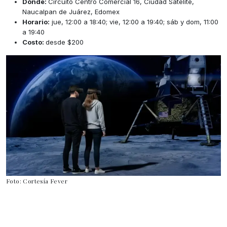
Dónde:
Circuito Centro Comercial 16, Ciudad Satélite,
Naucalpan de Juárez, Edomex
Horario:
jue, 12:00 a 18:40; vie, 12:00 a 19:40; sáb y dom, 11:00
a 19:40
Costo:
desde $200
Foto: Cortesía Fever