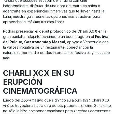
Ya sea que busques escapar de la rutina con cine
independiente, disfrutar de una obra de teatro catártica o
adentrarte en experiencias inmersivas que te lleven hasta la
Luna, nuestra guía reúne las opciones más atractivas para
aprovechar al máximo tus días libres.
Podrás presenciar el debut protagónico de
Charli XCX
en la
gran pantalla, relajarte echándote un buen trago en el
Festival
del Pulque, Gastronomía y Mezcal
, apoyar a Venezuela con
la valiosa iniciativa de un restaurante, conectar con la
naturaleza por medio de dos interesantes festivales y muuucho
más.
CHARLI XCX EN SU
ERUPCIÓN
CINEMATOGRÁFICA
Luego del
boom
masivo que significó su álbum
brat
, Charli XCX
viró su trayectoria hacia otra de sus pasiones: el cine. Su talento
no sólo la hizo componer canciones para
Cumbres borrascosas