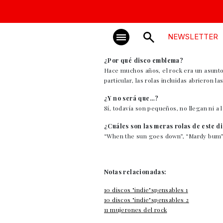
NEWSLETTER
¿Por qué disco emblema?
Hace muchos años, el rock era un asunto
particular, las rolas incluidas abrieron l
¿Y no será que…?
Sí, todavía son pequeños, no llegan ni 
¿Cuáles son las meras rolas de este d
“When the sun goes down”, “Mardy bum”,
Notas relacionadas:
10 discos "indie"spensables 1
10 discos "indie"spensables 2
11 mujerones del rock