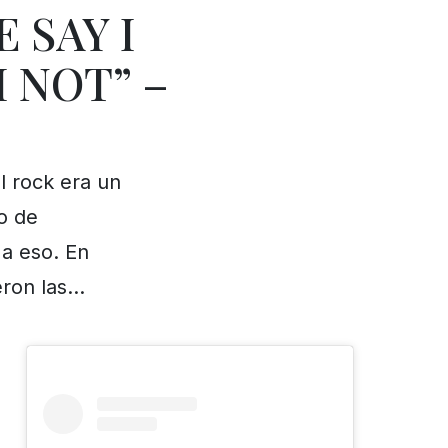
 SAY I
M NOT” –
 rock era un
o de
 a eso. En
ieron las…