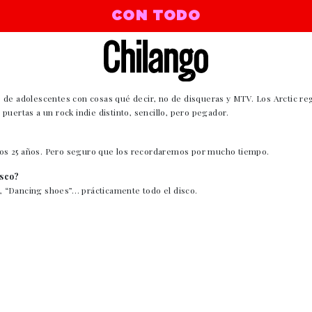
CON TODO
 de adolescentes con cosas qué decir, no de disqueras y MTV. Los Arctic reg
as puertas a un rock indie distinto, sencillo, pero pegador.
a los 25 años. Pero seguro que los recordaremos por mucho tiempo.
isco?
 “Dancing shoes”… prácticamente todo el disco.