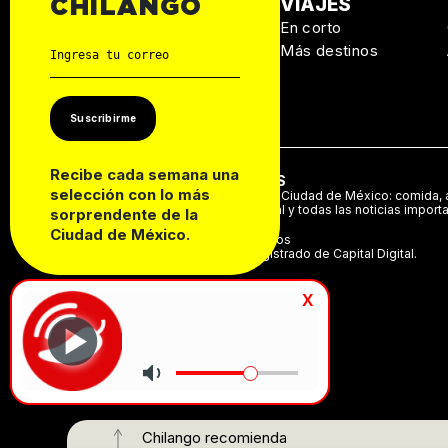
MANUAL DE
VIAJES
CHILANGO
SUPERVIVENCIA
En corto
Personal
Más destinos
Autos
Casa
Suscribirme
Recibe cada semana una
ACERCA DE NOSOTROS
selección con lo más
Te decimos qué hacer en la Ciudad de México: comida, a
música, cine, cartelera teatral y todas las noticias import
sorprendente de la
Ciudad de México.
©2024 Derechos Reservados
Chilango es una marca registrado de Capital Digital.
x
Chilango recomienda