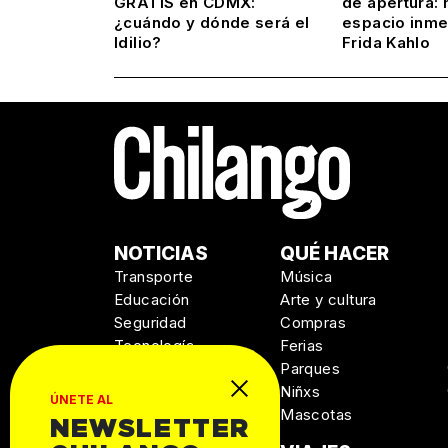
GRATIS en CDMX:
de apertura: 
¿cuándo y dónde será el
espacio inme
Idilio?
Frida Kahlo
NOTICIAS
QUÉ HACER
Transporte
Música
Educación
Arte y cultura
Seguridad
Compras
Tecnología
Ferias
Salud
Parques
Niñxs
ÚNETE AL
Mascotas
NEWSLETTER