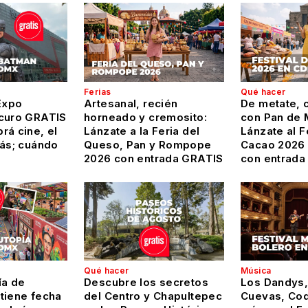
Ferias
Qué hacer
Expo
Artesanal, recién
De metate, c
curo GRATIS
horneado y cremosito:
con Pan de 
rá cine, el
Lánzate a la Feria del
Lánzate al F
más; cuándo
Queso, Pan y Rompope
Cacao 2026
2026 con entrada GRATIS
con entrada
Qué hacer
Música
ía de
Descubre los secretos
Los Dandys,
tiene fecha
del Centro y Chapultepec
Cuevas, Coq