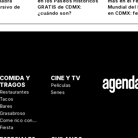
habrá
en los Paseos Históricos
más en el Fe
rsivo de
GRATIS de CDMX:
Mundial del
¿cuándo son?
en CDMX: f
COMIDA Y
CINE Y TV
TRAGOS
Películas
Restaurantes
Series
Tacos
Bares
Grasabroso
Come rico con...
Fiesta