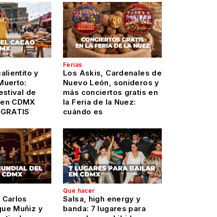
Ferias
alientito y
Los Askis, Cardenales de
Muerto:
Nuevo León, sonideros y
estival de
más conciertos gratis en
 en CDMX
la Feria de la Nuez:
 GRATIS
cuándo es
Qué hacer
 Carlos
Salsa, high energy y
ue Muñiz y
banda: 7 lugares para