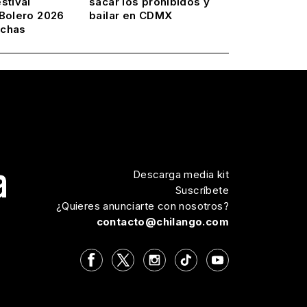
stival
sacar los prohibidos y
 Bolero 2026
bailar en CDMX
echas
Descarga media kit
Suscríbete
¿Quieres anunciarte con nosotros?
contacto@chilango.com