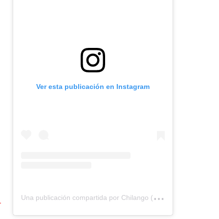
Ver esta publicación en Instagram
U
na publicación compartida por Chilango (@chilangocom)