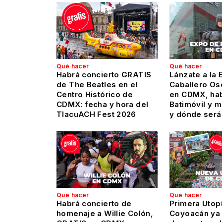
Qué hacer
Qué hacer
Habrá concierto GRATIS
Lánzate a la 
de The Beatles en el
Caballero Os
Centro Histórico de
en CDMX, hab
CDMX: fecha y hora del
Batimóvil y 
TlacuACH Fest 2026
y dónde será
Qué hacer
Qué hacer
Habrá concierto de
Primera Utop
homenaje a Willie Colón,
Coyoacán ya 