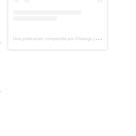
U
na publicación compartida por Chilango (@chilangocom)