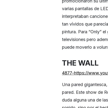
promocionaron su últi
varias pantallas de LE
interpretaban cancione
tan vívidos que parecí
pintura. Para “Only” e
televisiones pero adem
puede moverlo a volunt
THE WALL
4877-https://www.yo
Una pared gigantesca, t
pared. Este show de Ro
duda alguna una de las 
sonido, sino por el he