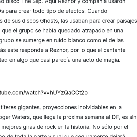
mo disco The Slip. Aquí Reznor y compañia usaron
Ds para crear todo tipo de efectos. Cuando
s de sus discos Ghosts, las usaban para crear paisajes
a que el grupo se había quedado atrapado en una
l grupo se sumerge en ruido blanco como el de las
ás este responde a Reznor, por lo que el cantante
ad en algo que casi parecía una acto de magia.
utube.com/watch?v=hUYzQaCCt2o
íteres gigantes, proyecciones inolvidables en la
ger Waters, que llega la próxima semana al DF, es sin
mejores giras de rock en la historia. No sólo por el
cho de toda la parte visual que seguramente dejará