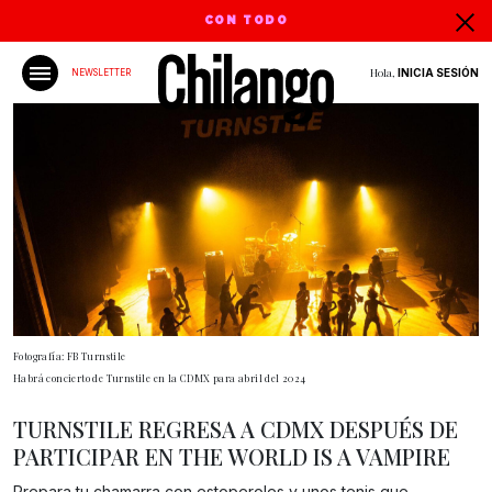
CON TODO
Hola,
INICIA SESIÓN
NEWSLETTER
Fotografía: FB Turnstile
Habrá concierto de Turnstile en la CDMX para abril del 2024
TURNSTILE REGRESA A CDMX DESPUÉS DE
PARTICIPAR EN THE WORLD IS A VAMPIRE
Prepara tu chamarra con estoperoles y unos tenis que