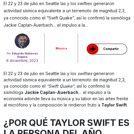
El 22 y 23 de julio en Seattle las y los swifties generaron
actividad sísmica equivalente a un terremoto de magnitud 2,3,
ya conocido como el “Swift Quake”, así lo confirmó la sismóloga
Gracias!
Jackie Caplan-Auerbach… el impulso a la…
Música
Compartir
Por
Eduardo Gutiérrez
Segura
6 diciembre, 2023
El 22 y 23 de julio en Seattle las y los
swifties
generaron
actividad sísmica equivalente a un terremoto de magnitud 2,3,
ya conocido como el
“Swift Quake”
, así lo confirmó la
sismóloga
Jackie Caplan-Auerbach
… el impulso a la
economía adonde lleva su música y su labor en las artes frente
al micrófono y la composición le rindieron fruto a
Taylor Swift
.
¿POR QUÉ TAYLOR SWIFT ES
LA PERSONA DEL AÑO