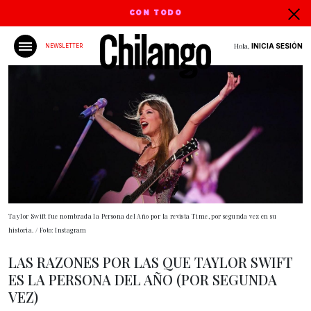
CON TODO
Hola,
INICIA SESIÓN
NEWSLETTER
Taylor Swift fue nombrada la Persona del Año por la revista Time, por segunda vez en su
historia. / Foto: Instagram
LAS RAZONES POR LAS QUE TAYLOR SWIFT
ES LA PERSONA DEL AÑO (POR SEGUNDA
VEZ)