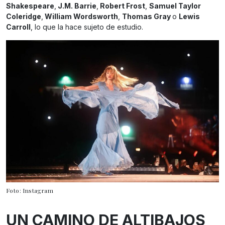
Shakespeare
,
J.M. Barrie
,
Robert Frost
,
Samuel Taylor
Coleridge
,
William Wordsworth
,
Thomas Gray
o
Lewis
Carroll
, lo que la hace sujeto de estudio.
Foto: Instagram
UN CAMINO DE ALTIBAJOS