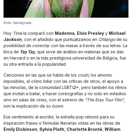
Foto: Instagram
Hoy
Time
la comparó con
Madonna
,
Elvis Presley
y
Michael
Jackson
, con el añadido que puntualizamos en
Chilango
de su
posibilidad de conectar con las masas a través de sus letras. La
lirica de
Tay Tay
, que sirve de análisis en materias que se dan
en Harvard o en la más prestigiosa universidad de Bélgica, fue
su otra entrada a la popularidad.
Canciones en las que se habla de los
crush
, los amores
imposibles, el cómo lidiar con las críticas de otros, el apoyo a
las minorías, de la comunidad LGBTQI+, pero también los ritmos
que invitan a bailar, a hacer coreografías y no solo en estadios
sino en salas de cines, con el estreno de
“The Eras Tour Film”
,
son la explicación de su
boom
.
Ese sentimiento al escribir, la estrella pop retomó para su
inspiración frases o fórmulas literarias vistas en las obras de
Emily Dickinson
,
Sylvia Plath
,
Charlotte Brontë
,
William