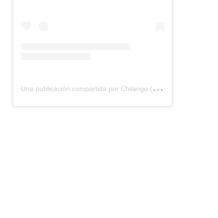
U
na publicación compartida por Chilango (@chilangocom)