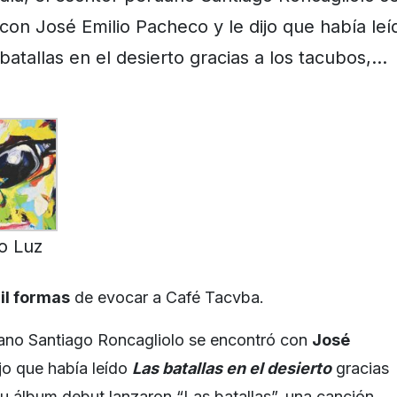
con José Emilio Pacheco y le dijo que había leí
batallas en el desierto gracias a los tacubos,…
o Luz
il formas
de evocar a Café Tacvba.
ruano Santiago Roncagliolo se encontró con
José
ijo que había leído
Las batallas en el desierto
gracias
su álbum debut lanzaron “Las batallas”, una canción