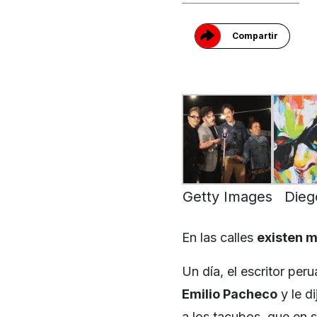
Compartir
Getty Images
Dieg
En las calles
existen m
Un día, el escritor pe
Emilio Pacheco
y le d
a los tacubos, que en 