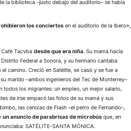
de la biblioteca –justo debajo del auditorio– se había
rohibieron los conciertos
en el auditorio de la Ibero»,
a Café Tacvba
desde que era niña
. Su mamá hacía
l Distrito Federal a Sonora, y su hermano cantaba
el camino. Creció en Satélite, se casó y se fue a
su marido –ambos ingenieros del Tec de Monterrey–
n todos los migrantes: un empleo, un mejor salario,
ntes de irse empacó las fotos de su mamá y sus
imbo, las cenizas de Flash –el perro de Fernando–,
y
un anuncio de parabrisas de microbús
que, en
s, anunciaba: SATÉLITE-SANTA MÓNICA.