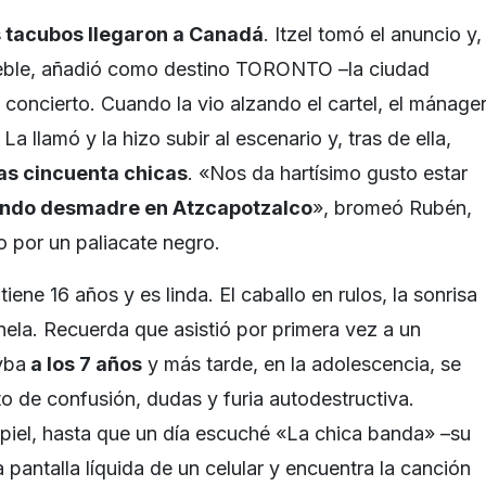
s tacubos llegaron a Canadá
. Itzel tomó el anuncio y,
eble, añadió como destino TORONTO –la ciudad
 concierto. Cuando la vio alzando el cartel, el mánage
 La llamó y la hizo subir al escenario y, tras de ella,
nas cincuenta chicas
. «Nos da hartísimo gusto estar
ndo desmadre en Atzcapotzalco
», bromeó Rubén,
 por un paliacate negro.
iene 16 años y es linda. El caballo en rulos, la sonrisa
nela. Recuerda que asistió por primera vez a un
vba
a los 7 años
y más tarde, en la adolescencia, se
o de confusión, dudas y furia autodestructiva.
 piel, hasta que un día escuché «La chica banda» –su
 pantalla líquida de un celular y encuentra la canción