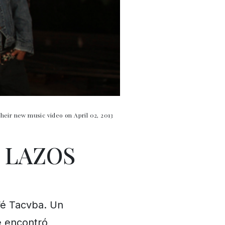
eir new music video on April 02, 2013
 LAZOS
afé Tacvba. Un
e encontró