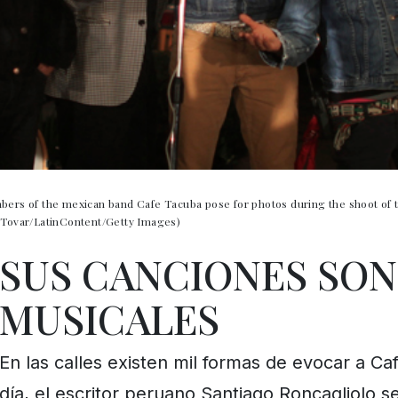
s of the mexican band Cafe Tacuba pose for photos during the shoot of th
l Tovar/LatinContent/Getty Images)
SUS CANCIONES SON
MUSICALES
En las calles existen mil formas de evocar a C
día, el escritor peruano Santiago Roncagliolo s