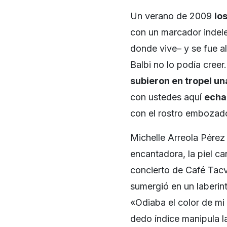
Un verano de 2009
lo
con un marcador indel
donde vive– y se fue al
Balbi no lo podía creer.
subieron en tropel u
con ustedes aquí
echa
con el rostro embozado
Michelle Arreola Pérez t
encantadora, la piel ca
concierto de Café Tac
sumergió en un laberint
«Odiaba el color de mi
dedo índice manipula la