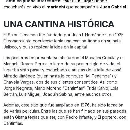
También puede interesarte:
Este es
el lugar
donde
escucharás en vivo al
mariachi
que acompañó a
Juan Gabriel
UNA CANTINA HISTÓRICA
El Salón Tenampa fue fundado por Juan I. Hernández, en 1925.
El comerciante coculense tenía una cantina-tienda en su natal
Jalisco, y quiso replicar la idea en la capital.
Los primeros en presentarse ahí fueron el Mariachi Cocula y el
Mariachi Reyes. Pero a lo largo de su primer siglo de vida, el
lugar ha visto pasar y escuchado a artistas de la talla de José
Alfredo Jiménez (quien hasta le compuso “Mi Tenampa”) y
Chavela Vargas, dos de sus clientes consentidos. Así como
Jorge Negrete, Mario Moreno “Cantinflas”, Frida Kahlo, Lola
Beltrán, Luis Miguel, Joaquín Sabina, entre muchos otros.
Además, este sitio que fue ampliado en 1976, ha sido locación
de varias películas. Entre las que se han filmado en sus paredes
están Gitana tenías que ser, con Pedro Infante, y El portero, con
Cantinflas.