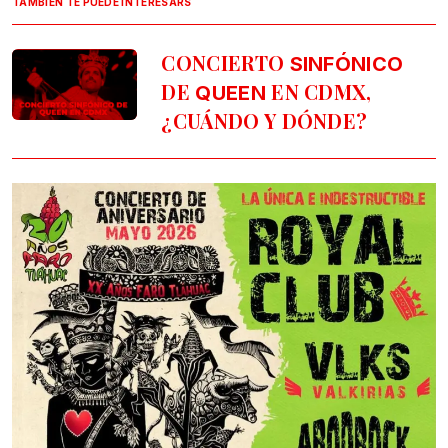
TAMBIÉN TE PUEDE INTERESARS
CONCIERTO
SINFÓNICO
DE
EN CDMX,
QUEEN
¿CUÁNDO Y DÓNDE?