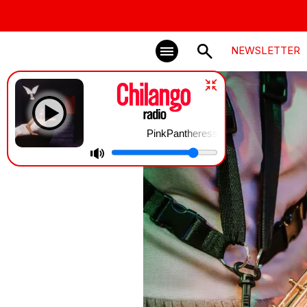
NEWSLETTER
PinkPantheress | Mosquito