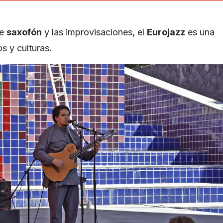
de
saxofón
y las improvisaciones, el
Eurojazz
es una
os y culturas.