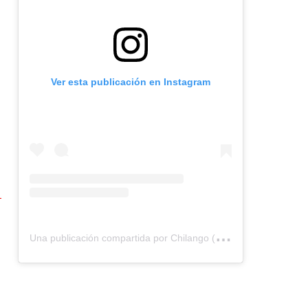
Ver esta publicación en Instagram
U
na publicación compartida por Chilango (@chilangocom)