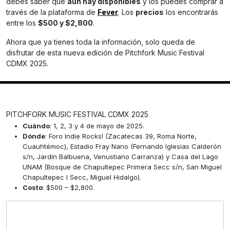
debes saber que
aún hay disponibles
y los puedes comprar a
través de la plataforma de
Fever
. Los
precios
los encontrarás
entre los
$500 y $2,800
.
Ahora que ya tienes toda la información, solo queda de
disfrutar de esta nueva edición de Pitchfork Music Festival
CDMX 2025.
PITCHFORK MUSIC FESTIVAL CDMX 2025
Cuándo
: 1, 2, 3 y 4 de mayo de 2025.
Dónde
: Foro Indie Rocks! (Zacatecas 39, Roma Norte,
Cuauhtémoc), Estadio Fray Nano (Fernando Iglesias Calderón
s/n, Jardín Balbuena, Venustiano Carranza) y Casa del Lago
UNAM (Bosque de Chapultepec Primera Secc s/n, San Miguel
Chapultepec I Secc, Miguel Hidalgo).
Costo
: $500 – $2,800.