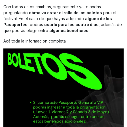
Con todos estos cambios, seguramente ya te andas
preguntando
cómo va estar el rollo de los boletos
para el
festival. En el caso de que hayas adquirido
alguno de los
Pasaportes
, podrás
usarlo para los cuatro días
, además de
que podrás elegir entre
algunos beneficios
.
Acá toda la información completa: