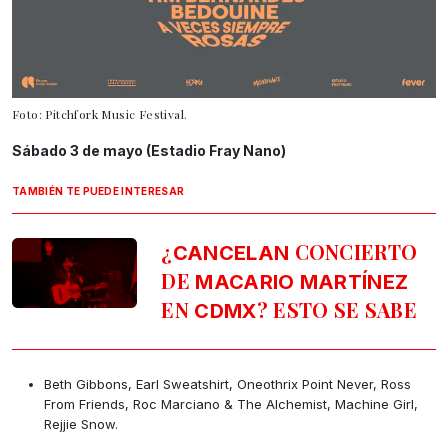
Foto: Pitchfork Music Festival.
Sábado 3 de mayo (Estadio Fray Nano)
TAMBIÉN TE PUEDE INTERESAR
¿
CONCIERTO
CANCELAN
DE
MACARIO MARTÍNEZ
EN
? ESTO SE SABE
CDMX
Beth Gibbons, Earl Sweatshirt, Oneothrix Point Never, Ross
From Friends, Roc Marciano & The Alchemist, Machine Girl,
Rejjie Snow.