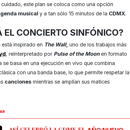
 cuidado, este plan se coloca como una opción
agenda musical
y a tan sólo 15 minutos de la
CDMX
.
 EL CONCIERTO SINFÓNICO?
o
está inspirado en
The Wall
,
uno de los trabajos más
oyd
, reinterpretado por
Pulse of the Moon
en formato
a se basa en una ejecución en vivo que combina
lásica con una banda base, lo que permite respetar la
las
canciones
mientras se amplían sus matices
SAR
ASÍ CELEBRÓ LA CDMX EL
AÑO NUEVO