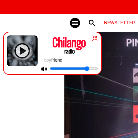
NEWSLETTER
2charm | boyfriend