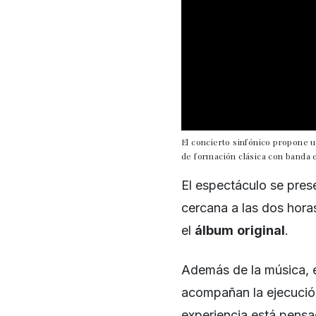
El concierto sinfónico propone 
de formación clásica con banda e
El espectáculo se pre
cercana a las dos horas
el
álbum
original
.
Además de la música, 
acompañan la ejecución
experiencia está pens