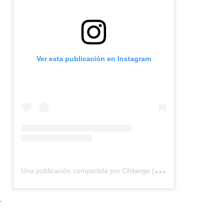
Ver esta publicación en Instagram
U
na publicación compartida por Chilango (@chilangocom)