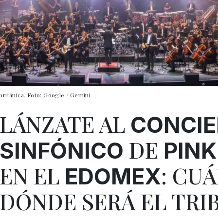
británica. Foto: Google / Gemini
LÁNZATE AL
CONCI
DE
SINFÓNICO
PINK
EN EL
: CU
EDOMEX
DÓNDE SERÁ EL TRI