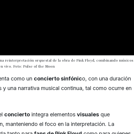
una reinterpretación orquestal de la obra de Pink Floyd, combinando músicos
n vivo. Foto: Pulse of the Moon
senta como un
concierto sinfónic
o, con una duración
 y una narrativa musical continua, tal como ocurre en
el
concierto
integra elementos
visuales
que
, manteniendo el foco en la interpretación. La
ada tanto para
fans de Pink Floyd
como para quienes