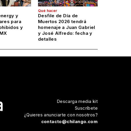
Qué hacer
energy y
Desfile de Día de
ares para
Muertos 2026 tendrá
ohibidos y
homenaje a Juan Gabriel
DMX
y José Alfredo: fecha y
detalles
Descarga media kit
Suscríbete
¿Quieres anunciarte con nosotros?
contacto@chilango.com