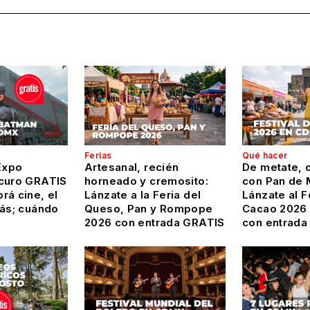
Ferias
Qué hacer
Expo
Artesanal, recién
De metate, c
curo GRATIS
horneado y cremosito:
con Pan de 
rá cine, el
Lánzate a la Feria del
Lánzate al F
más; cuándo
Queso, Pan y Rompope
Cacao 2026
2026 con entrada GRATIS
con entrada