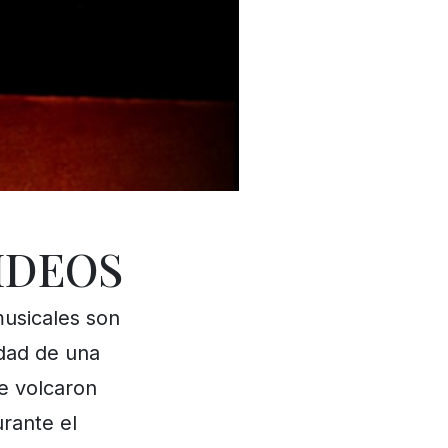
IDEOS
musicales son
idad de una
e volcaron
rante el