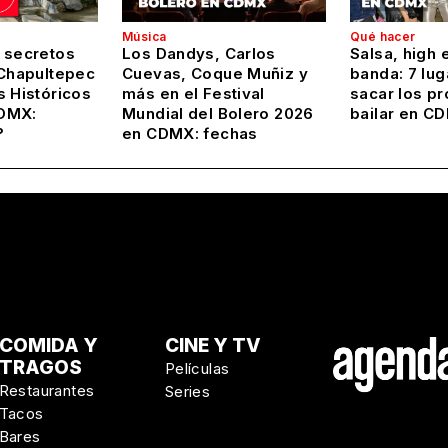
Música
Qué hacer
 secretos
Los Dandys, Carlos
Salsa, high 
 Chapultepec
Cuevas, Coque Muñiz y
banda: 7 lug
s Históricos
más en el Festival
sacar los pr
DMX:
Mundial del Bolero 2026
bailar en C
?
en CDMX: fechas
COMIDA Y
CINE Y TV
TRAGOS
Películas
Restaurantes
Series
Tacos
Bares