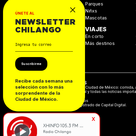
Salud
Parques
Niñxs
ÚNETE AL
Mascotas
NEWSLETTER
MANUAL DE
VIAJES
CHILANGO
SUPERVIVENCIA
En corto
Personal
Más destinos
Autos
Casa
Suscribirme
Recibe cada semana una
ACERCA DE NOSOTROS
selección con lo más
Te decimos qué hacer en la Ciudad de México: comida, a
música, cine, cartelera teatral y todas las noticias import
sorprendente de la
Ciudad de México.
©2024 Derechos Reservados
Chilango es una marca registrado de Capital Digital.
x