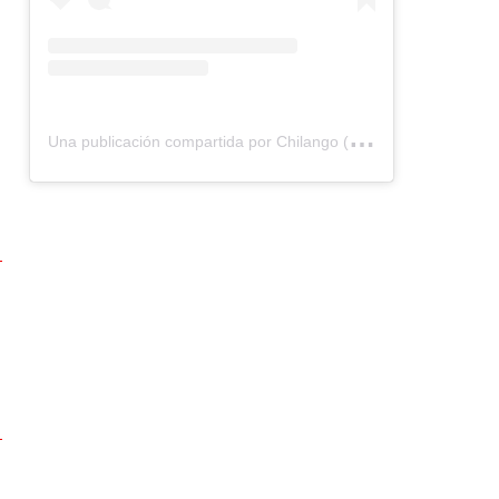
U
na publicación compartida por Chilango (@chilangocom)