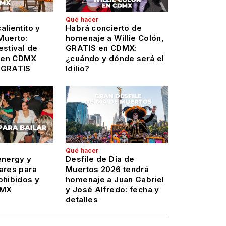
Qué hacer
alientito y
Habrá concierto de
Muerto:
homenaje a Willie Colón,
estival de
GRATIS en CDMX:
 en CDMX
¿cuándo y dónde será el
 GRATIS
Idilio?
Qué hacer
energy y
Desfile de Día de
ares para
Muertos 2026 tendrá
ohibidos y
homenaje a Juan Gabriel
DMX
y José Alfredo: fecha y
detalles