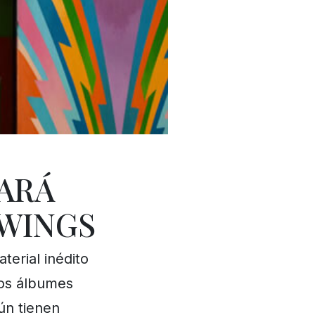
ARÁ
 WINGS
erial inédito
Los álbumes
ún tienen