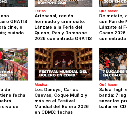
Ferias
Qué hacer
Expo
Artesanal, recién
De metate, c
curo GRATIS
horneado y cremosito:
con Pan de 
rá cine, el
Lánzate a la Feria del
Lánzate al F
más; cuándo
Queso, Pan y Rompope
Cacao 2026
2026 con entrada GRATIS
con entrada
Música
Qué hacer
ía de
Los Dandys, Carlos
Salsa, high 
tiene fecha
Cuevas, Coque Muñiz y
banda: 7 lug
habrá
más en el Festival
sacar los pr
rsivo de
Mundial del Bolero 2026
bailar en C
en CDMX: fechas