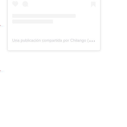
U
na publicación compartida por Chilango (@chilangocom)