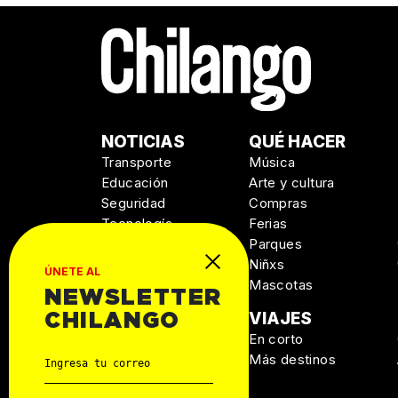
NOTICIAS
QUÉ HACER
Transporte
Música
Educación
Arte y cultura
Seguridad
Compras
Tecnología
Ferias
Salud
Parques
Niñxs
ÚNETE AL
Mascotas
NEWSLETTER
MANUAL DE
VIAJES
CHILANGO
SUPERVIVENCIA
En corto
Personal
Más destinos
Autos