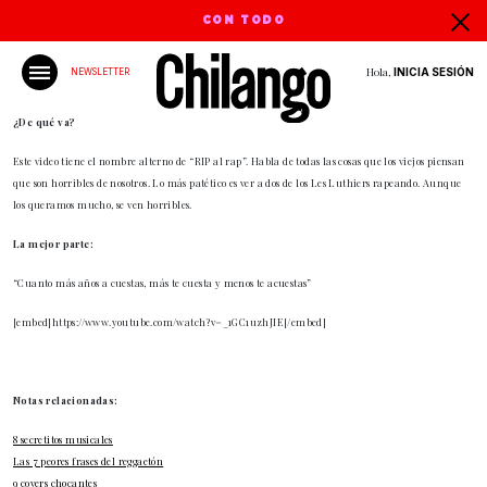
CON TODO
Hola,
INICIA SESIÓN
NEWSLETTER
¿De qué va?
Este video tiene el nombre alterno de “RIP al rap”. Habla de todas las cosas que los viejos piensan
que son horribles de nosotros. Lo más patético es ver a dos de los Les Luthiers rapeando. Aunque
los queramos mucho, se ven horribles.
La mejor parte:
“Cuanto más años a cuestas, más te cuesta y menos te acuestas”
[embed]https://www.youtube.com/watch?v=_1GC1uzhJIE[/embed]
Notas relacionadas:
8 secretitos musicales
Las 7 peores frases del reggaetón
9 covers chocantes