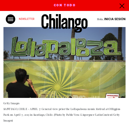
CON TODO
Hola,
INICIA SESIÓN
NEWSLETTER
Getty Images
SANTIAGO, CHILE - APRIL 7: General view prior the Lollapalooza music festival at OHiggins
Park on April 7, 2013 in Santiago, Chile. (Photo by Pablo Vera-Lisperguer/LatinContent/Getty
Images)