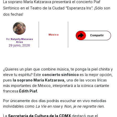
La soprano María Katzarava presentará el concierto Piaf
Sinfónico en el Teatro de la Ciudad “Esperanza Iris”. ¡Sólo son
Gracias!
dos fechas!
Música
Compartir
Por
Natyelly Meneses
Arias
29 junio, 2026
¿Quieres un plan que combine música, te ponga la piel chinita y
eleve tu espíritu? Este
concierto sinfónico
es la mejor opción,
pues
la soprano María Katzarava,
una de las voces líricas
más importantes de México, interpretará a la icónica cantante
francesa
Édith Piaf.
Por únicamente dos días podrás escuchar en vivo melodías
inolvidables como
La Vie en rose
y
Non, je ne regrette rien.
La
Secretaría de Cultura de la CDMX
destacó que el