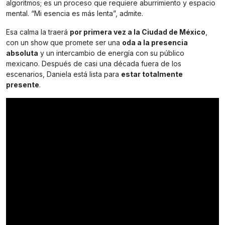
algoritmos; es un proceso que requiere aburrimiento y espacio
mental. “Mi esencia es más lenta”, admite.
Esa calma la traerá
por primera vez a la Ciudad de México
,
con un show que promete ser una
oda a la presencia
absoluta
y un intercambio de energía con su público
mexicano. Después de casi una década fuera de los
escenarios, Daniela está lista para
estar totalmente
presente
.