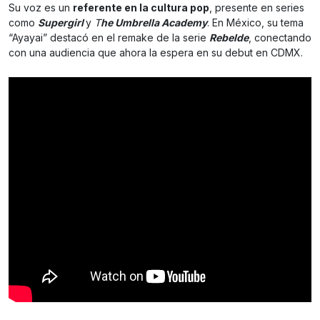
Su voz es un
referente en la cultura pop
, presente en series
como
Supergirl
y
T
he Umbrella Academy
. En México, su tema
“Ayayai” destacó en el remake de la serie
Rebelde
, conectando
con una audiencia que ahora la espera en su debut en CDMX.