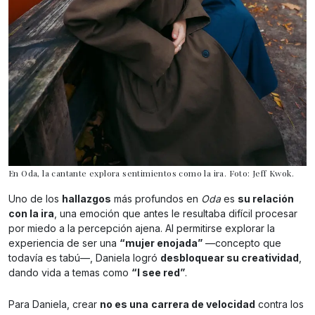
En Oda, la cantante explora sentimientos como la ira. Foto: Jeff Kwok.
Uno de los
hallazgos
más profundos en
Oda
es
su relación
con la ira
, una emoción que antes le resultaba difícil procesar
por miedo a la percepción ajena. Al permitirse explorar la
experiencia de ser una
“mujer enojada”
—concepto que
todavía es tabú—, Daniela logró
desbloquear su creatividad
,
dando vida a temas como
“I see red”
.
Para Daniela, crear
no es una
carrera de velocidad
contra los