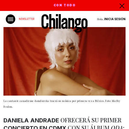
CON TODO
Hola,
INICIA SESIÓN
NEWSLETTER
La cantante canadiense-hondureña traerá su música por primera vez a México. Foto: Shelby
Fenlon.
OFRECERÁ SU PRIMER
DANIELA ANDRADE
CON SU ÁLBUM
ODA
;
CONCIERTO EN CDMX