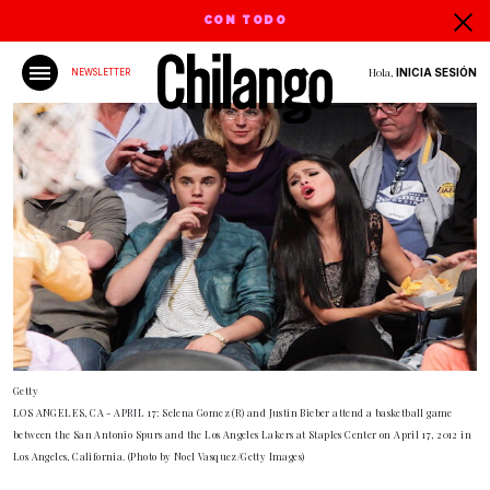
CON TODO
Hola,
INICIA SESIÓN
NEWSLETTER
Getty
LOS ANGELES, CA - APRIL 17: Selena Gomez (R) and Justin Bieber attend a basketball game
between the San Antonio Spurs and the Los Angeles Lakers at Staples Center on April 17, 2012 in
Los Angeles, California. (Photo by Noel Vasquez/Getty Images)