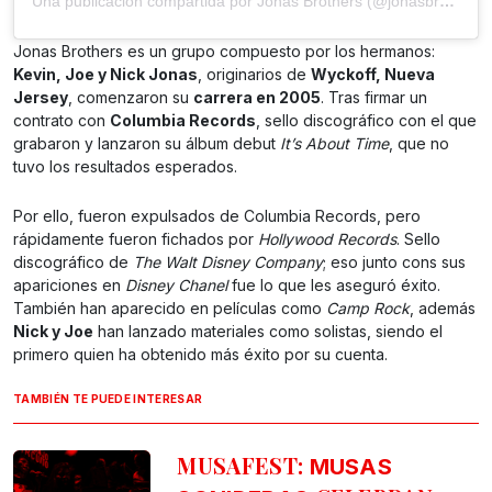
Una publicación compartida por Jonas Brothers (@jonasbrothers)
Jonas Brothers es un grupo compuesto por los hermanos:
Kevin, Joe y Nick Jonas
, originarios de
Wyckoff, Nueva
Jersey
, comenzaron su
carrera en 2005
. Tras firmar un
contrato con
Columbia Records
, sello discográfico con el que
grabaron y lanzaron su álbum debut
It’s About Time
, que no
tuvo los resultados esperados.
Por ello, fueron expulsados de Columbia Records, pero
rápidamente fueron fichados por
Hollywood Records
. Sello
discográfico de
The Walt Disney Company
; eso junto cons sus
apariciones en
Disney Chanel
fue lo que les aseguró éxito.
También han aparecido en películas como
Camp Rock
, además
Nick y Joe
han lanzado materiales como solistas, siendo el
primero quien ha obtenido más éxito por su cuenta.
TAMBIÉN TE PUEDE INTERESAR
MUSAFEST:
MUSAS