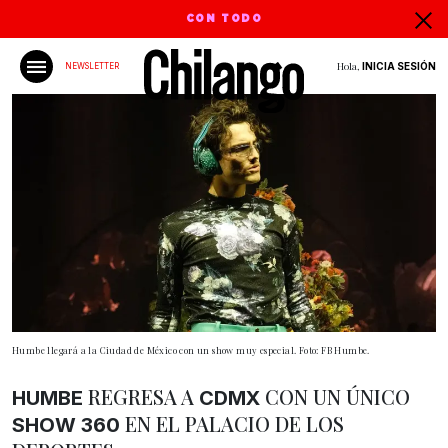
CON TODO
Hola,
INICIA SESIÓN
NEWSLETTER
Humbe llegará a la Ciudad de México con un show muy especial. Foto: FB Humbe.
REGRESA A
CON UN ÚNICO
HUMBE
CDMX
EN EL PALACIO DE LOS
SHOW 360