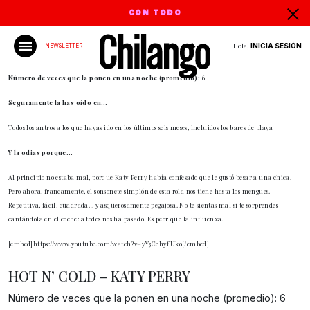
CON TODO
Hola,
INICIA SESIÓN
NEWSLETTER
Número de veces que la ponen en una noche (promedio):
6
Seguramente la has oído en…
Todos los antros a los que hayas ido en los últimos seis meses, incluidos los bares de playa
Y la odias porque…
Al principio no estaba mal, porque Katy Perry había confesado que le gustó besar a una chica.
Pero ahora, francamente, el sonsonete simplón de esta rola nos tiene hasta los mengues.
Repetitiva, fácil, cuadrada… y asquerosamente pegajosa. No te sientas mal si te sorprendes
cantándola en el coche: a todos nos ha pasado. Es peor que la influenza.
[embed]https://www.youtube.com/watch?v=yY3CehyfUko[/embed]
HOT N’ COLD – KATY PERRY
Número de veces que la ponen en una noche (promedio): 6