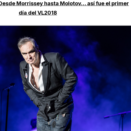
sde Morrissey hasta Molotov… así fue el primer
día del VL2018