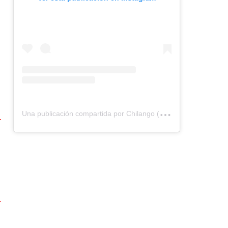
n
U
na publicación compartida por Chilango (@chilangocom)