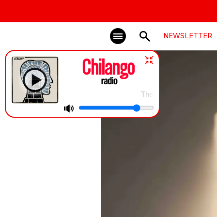
NEWSLETTER
The Chemical Brothers feat. Q-Tip |