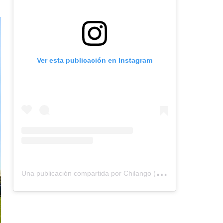
Ver esta publicación en Instagram
U
na publicación compartida por Chilango (@chilangocom)