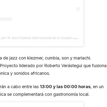
U
na publicación compartida por M Jazz Festival Internacional de la Ciudad de México (@mjazz.cdmx)
 de jazz con klezmer, cumbia, son y mariachi.
 Proyecto liderado por Roberto Verástegui que fusiona
ónica y sonidos africanos.
arán a cabo entre las
13:00 y las 00:00 horas
, en un
ica se complementará con gastronomía local.