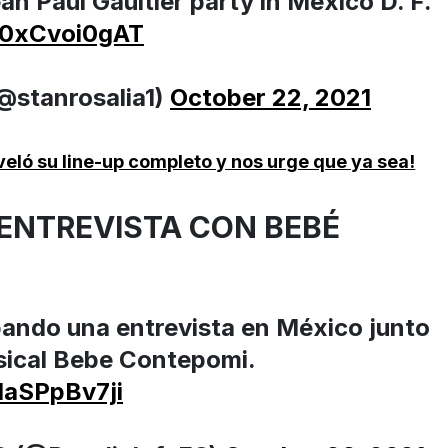
ean Paul Gaultier party in Mexico D. F.
m/0xCvoi0gAT
@stanrosalia1)
October 22, 2021
veló su line-up completo y nos urge que ya sea!
ENTREVISTA CON BEBÉ
bando una entrevista en México junto
usical Bebe Contepomi.
/laSPpBv7ji