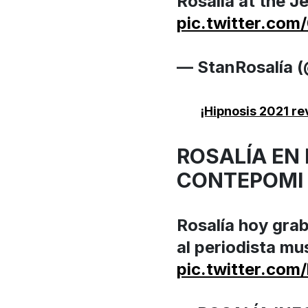
Rosalía at the J
pic.twitter.co
— StanRosalía (
¡Hipnosis 2021 re
ROSALÍA EN
CONTEPOMI
Rosalía hoy gra
al periodista m
pic.twitter.com