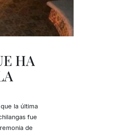
UE HA
LA
que la última
chilangas fue
eremonia de