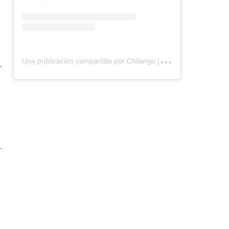
U
na publicación compartida por Chilango (@chilangocom)