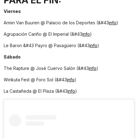
Viernes
Armin Van Buuren @ Palacio de los Deportes (&#43
info
)
Agrupación Cariño @ El Imperial (&#43
info
)
Le Baron &#43 Payro @ Pasagüero (&#43
info
)
Sábado
The Rapture @ José Cuervo Salón (&#43
info
)
Wirikuta Fest @ Foro Sol (&#43
info
)
La Castañeda @ El Plaza (&#43
info
)