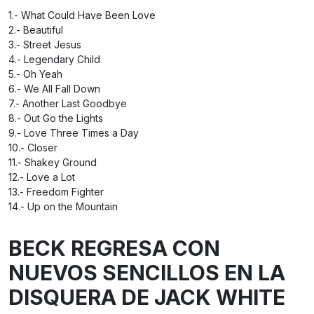
1.- What Could Have Been Love
2.- Beautiful
3.- Street Jesus
4.- Legendary Child
5.- Oh Yeah
6.- We All Fall Down
7.- Another Last Goodbye
8.- Out Go the Lights
9.- Love Three Times a Day
10.- Closer
11.- Shakey Ground
12.- Love a Lot
13.- Freedom Fighter
14.- Up on the Mountain
BECK REGRESA CON
NUEVOS SENCILLOS EN LA
DISQUERA DE JACK WHITE