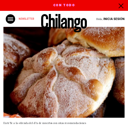
CON TODO
Hola,
INICIA SESIÓN
NEWSLETTER
Entr?le a la ofrenda del d?a de muertos con estas recomendaciones