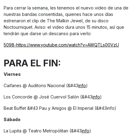
Para cerrar la semana, les tenemos el nuevo video de una de
nuestras bandas consentidas, quienes hace unos días
estrenaron el clip de The Malkin Jewel, de su disco
Noctourniquet. Aviso: el video dura unos 15 minutos, así que
tendrán que darse un descanso para verlo:
5098-https://www.youtube.com/watch?v=AWQTLs00VzU
PARA EL FIN:
Viernes
Caifanes @ Auditorio Nacional (&#43
info
)
Los Concorde @ José Cuervol Salón (&#43
info
)
Beat Buffet &#43 Pau y Amigos @ El Imperial (&#43info)
Sábado
La Lupita @ Teatro Metropólitan (&#43
info
)