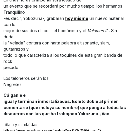
un evento que se recordará por mucho tiempo: los hermanos
Tranquilino
-es decir, Yokozuna-, grabarán
hoy mismo
un nuevo material
con lo
mejor de sus dos discos -el homónimo y el
Volumen II
-. Sin
duda,
la "velada" contará con harta palabra altisonante, slam,
guitarrazos y
todo lo que caracteriza a los toquines de esta gran banda de
rock
pesado.
Los teloneros serán los
Negretes.
Cáiganle e
igual y terminan inmortalizados. Boleto doble al primer
comentario (que incluya su nombre) que ponga a todas las
disqueras con las que ha trabajado Yokozuna. ¡Van!
Slam y minifaldas:
https://www.youtube.com/watch?v=KYE0WHJrxvQ