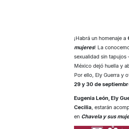
¡Habrá un homenaje a
mujeres
! La conocemos
sexualidad sin tapujos
México dejó huella y ab
Por ello, Ely Guerra y 
29 y 30 de septiembr
Eugenia León, Ely Gu
Cecilia
, estarán acom
en
Chavela y sus muj