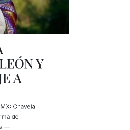
A
LEÓN Y
E A
DMX: Chavela
orma de
os —