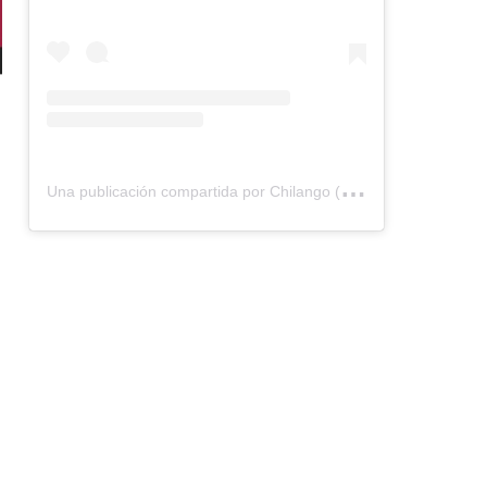
U
na publicación compartida por Chilango (@chilangocom)