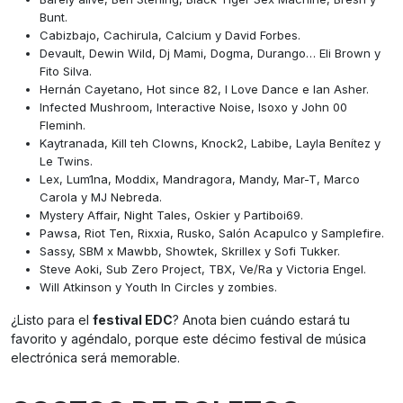
Bunt.
Cabizbajo, Cachirula, Calcium y David Forbes.
Devault, Dewin Wild, Dj Mami, Dogma, Durango… Eli Brown y
Fito Silva.
Hernán Cayetano, Hot since 82, I Love Dance e Ian Asher.
Infected Mushroom, Interactive Noise, Isoxo y John 00
Fleminh.
Kaytranada, Kill teh Clowns, Knock2, Labibe, Layla Benítez y
Le Twins.
Lex, Lum1na, Moddix, Mandragora, Mandy, Mar-T, Marco
Carola y MJ Nebreda.
Mystery Affair, Night Tales, Oskier y Partiboi69.
Pawsa, Riot Ten, Rixxia, Rusko, Salón Acapulco y Samplefire.
Sassy, SBM x Mawbb, Showtek, Skrillex y Sofi Tukker.
Steve Aoki, Sub Zero Project, TBX, Ve/Ra y Victoria Engel.
Will Atkinson y Youth In Circles y zombies.
¿Listo para el
festival EDC
? Anota bien cuándo estará tu
favorito y agéndalo, porque este décimo festival de música
electrónica será memorable.