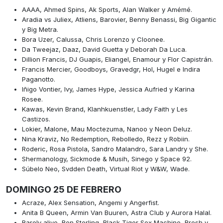
AAAA, Ahmed Spins, Ak Sports, Alan Walker y Amémé.
Aradia vs Juliex, Atliens, Barovier, Benny Benassi, Big Gigantic
y Big Metra.
Bora Uzer, Calussa, Chris Lorenzo y Cloonee.
Da Tweejaz, Daaz, David Guetta y Deborah Da Luca.
Dillion Francis, DJ Guapis, Eliangel, Enamour y Flor Capistrán.
Francis Mercier, Goodboys, Gravedgr, Hol, Hugel e Indira
Paganotto.
Iñigo Vontier, Ivy, James Hype, Jessica Aufried y Karina
Rosee.
Kawas, Kevin Brand, Klanhkuenstler, Lady Faith y Les
Castizos.
Lokier, Malone, Mau Moctezuma, Nanoo y Neon Deluz.
Nina Kraviz, No Redemption, Rebolledo, Rezz y Robiin.
Roderic, Rosa Pistola, Sandro Malandro, Sara Landry y She.
Shermanology, Sickmode & Musih, Sinego y Space 92.
Súbelo Neo, Svdden Death, Virtual Riot y W&W, Wade.
DOMINGO 25 DE FEBRERO
Acraze, Alex Sensation, Angemi y Angerfist.
Anita B Queen, Armin Van Buuren, Astra Club y Aurora Halal.
Barely alive, Ben Sterling, Black Tiger Sex Machine, Bresh y