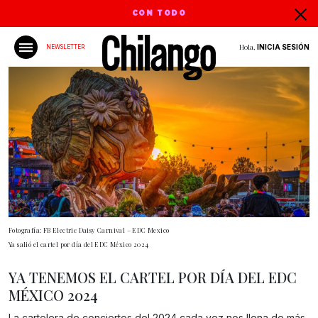
CON TODO
Hola,
INICIA SESIÓN
NEWSLETTER
Fotografía: FB Electric Daisy Carnival – EDC Mexico
Ya salió el cartel por día del EDC México 2024
YA TENEMOS EL CARTEL POR DÍA DEL EDC
MÉXICO 2024
La cartelera de conciertos del 2024 cada vez nos llena de más