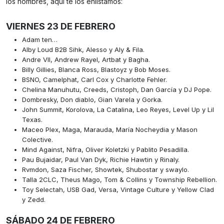
los nombres, aquí te los enlistamos:
VIERNES 23 DE FEBRERO
Adam ten…
Alby Loud B2B Sihk, Alesso y Aly & Fila.
Andre VII, Andrew Rayel, Artbat y Bagha.
Billy Gillies, Blanca Ross, Blastoyz y Bob Moses.
BSNO, Camelphat, Carl Cox y Charlotte Fehler.
Chelina Manuhutu, Creeds, Cristoph, Dan García y DJ Pope.
Dombresky, Don diablo, Gian Varela y Gorka.
John Summit, Korolova, La Catalina, Leo Reyes, Level Up y Lil
Texas.
Maceo Plex, Maga, Marauda, María Nocheydia y Mason
Colective.
Mind Against, Nifra, Oliver Koletzki y Pablito Pesadilla.
Pau Bujaidar, Paul Van Dyk, Richie Hawtin y Rinaly.
Rvmdon, Saza Fischer, Showtek, Shubostar y swaylo.
Talla 2CLC, Theus Mago, Tom & Collins y Township Rebellion.
Toy Selectah, USB Gad, Versa, Vintage Culture y Yellow Clad
y Zedd.
SÁBADO 24 DE FEBRERO