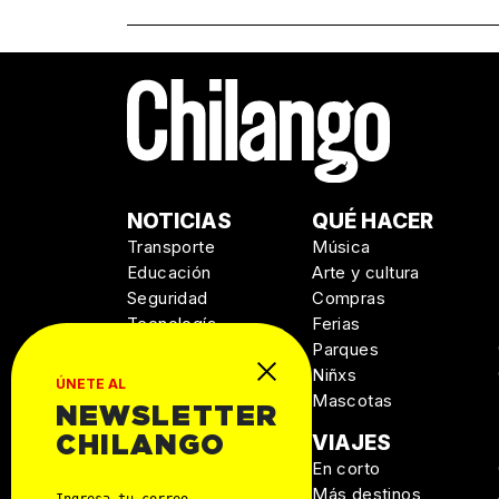
NOTICIAS
QUÉ HACER
Transporte
Música
Educación
Arte y cultura
Seguridad
Compras
Tecnología
Ferias
Salud
Parques
Niñxs
ÚNETE AL
Mascotas
NEWSLETTER
MANUAL DE
VIAJES
CHILANGO
SUPERVIVENCIA
En corto
Personal
Más destinos