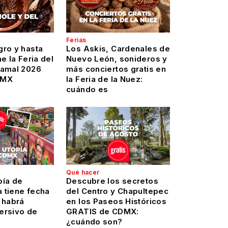
Ferias
gro y hasta
Los Askis, Cardenales de
e la Feria del
Nuevo León, sonideros y
Tamal 2026
más conciertos gratis en
DMX
la Feria de la Nuez:
cuándo es
Qué hacer
pía de
Descubre los secretos
 tiene fecha
del Centro y Chapultepec
 habrá
en los Paseos Históricos
ersivo de
GRATIS de CDMX:
¿cuándo son?