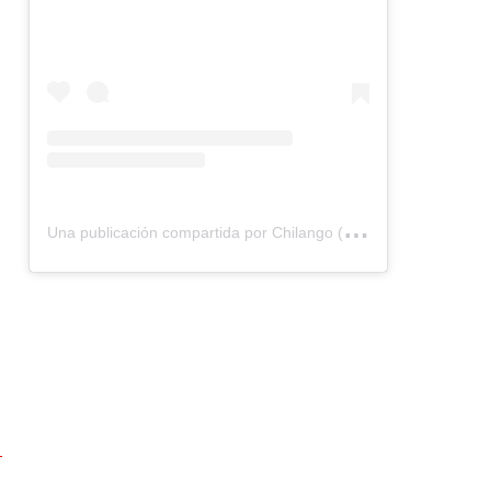
U
na publicación compartida por Chilango (@chilangocom)