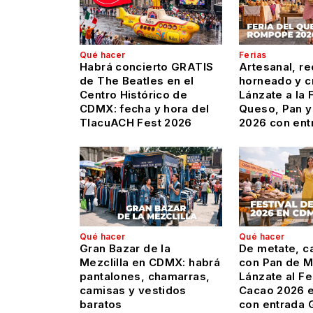
Qué hacer
Ferias
Habrá concierto GRATIS
Artesanal, re
de The Beatles en el
horneado y c
Centro Histórico de
Lánzate a la 
CDMX: fecha y hora del
Queso, Pan 
TlacuACH Fest 2026
2026 con ent
Qué hacer
Qué hacer
Gran Bazar de la
De metate, ca
Mezclilla en CDMX: habrá
con Pan de M
pantalones, chamarras,
Lánzate al Fe
camisas y vestidos
Cacao 2026 
baratos
con entrada 