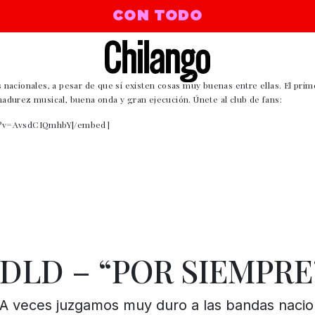
CON TODO
nacionales, a pesar de que sí existen cosas muy buenas entre ellas. El pri
durez musical, buena onda y gran ejecución. Únete al club de fans:
h?v=AvsdCIQmhbY[/embed]
DLD – “POR SIEMPRE
A veces juzgamos muy duro a las bandas nacio