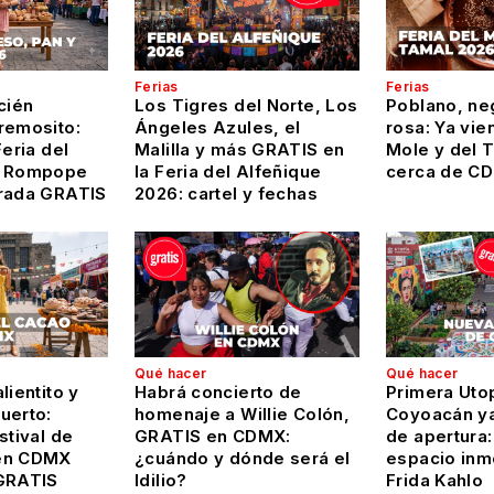
Ferias
Ferias
cién
Los Tigres del Norte, Los
Poblano, ne
remosito:
Ángeles Azules, el
rosa: Ya vien
Feria del
Malilla y más GRATIS en
Mole y del 
y Rompope
la Feria del Alfeñique
cerca de C
rada GRATIS
2026: cartel y fechas
Qué hacer
Qué hacer
lientito y
Habrá concierto de
Primera Uto
uerto:
homenaje a Willie Colón,
Coyoacán ya
stival de
GRATIS en CDMX:
de apertura:
en CDMX
¿cuándo y dónde será el
espacio inm
GRATIS
Idilio?
Frida Kahlo